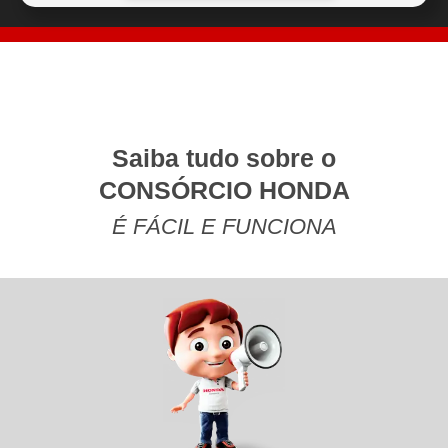
Motor
Cilindrada
DOHC, Dois cilindros, 4
471 cc
tempos, arrefecimento
líquido
Saiba tudo sobre o
CONSÓRCIO HONDA
É FÁCIL E FUNCIONA
Transmissão
Sistema Partida
6 velocidades
Elétrico
Freios
A disco duplo / 296 mm