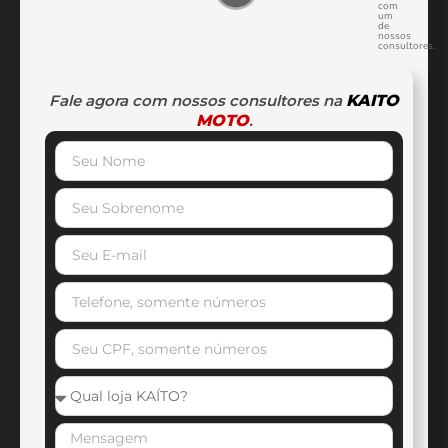
com
um
de
nossos
consultores.
Fale agora com nossos consultores na
KAITO
MOTO
.