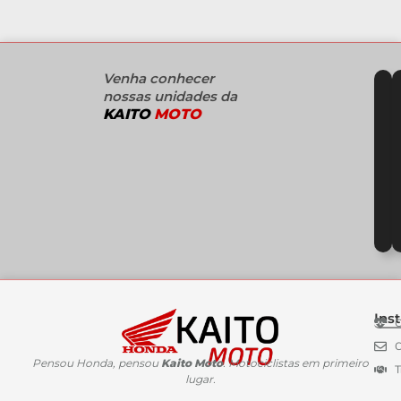
Venha conhecer
nossas unidades da
KAITO
MOTO
Inst
C
C
Pensou Honda, pensou
Kaito Moto
. Motociclistas em primeiro
T
lugar.