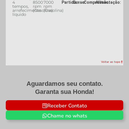
4
8500
7000
mm
FI
Partida:
Curso:
Compressão:
Alimentação:
tempos,
rpm
rpm
arrefecimento
(Gasolina)
(Gasolina)
líquido
Voltar ao topo
Aguardamos seu contato.
Garanta sua Honda!
Receber Contato
Chame no whats