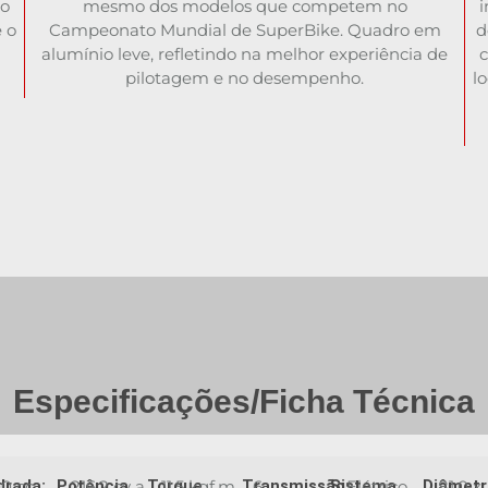
do
mesmo dos modelos que competem no
i
 o
Campeonato Mundial de SuperBike. Quadro em
d
alumínio leve, refletindo na melhor experiência de
c
pilotagem e no desempenho.
l
Especificações/Ficha Técnica
drada:
00 cc
Potência
216,2 cv a
Torque
11,5 kgf.m
Transmissão:
6
Sistema
Elétrico
Diâmetr
81,0 x