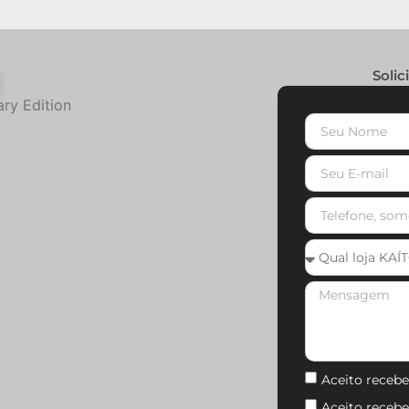
Solic
ry Edition
* Os valores
podem sofrer
Quer saber
alterações sem
mais?
aviso prévio e
estão sujeitos
clique
à atualização
aqui!
no site. Para
confirmar o
valor exato,
entre em
contato com
um de nossos
consultores.
Aceito recebe
Aceito receb