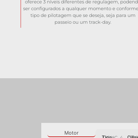
oferece 3 níveis diferentes de regulagem, poden
ser configurados a qualquer momento e conforme
tipo de pilotagem que se deseja, seja para um
passeio ou um track-day.
Motor
Tipo:
DOHC, 4
Cilin
1.0