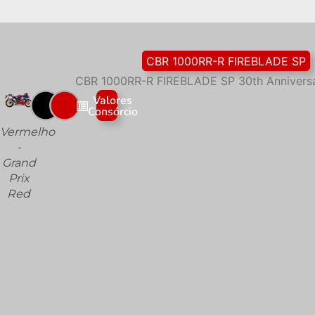
CBR 1000RR-R FIREBLADE SP
CBR 1000RR-R FIREBLADE SP 30th Anniversa
Valores
Consulte a Freeway para
Venha e
Consórcio
as condições especiais
garanta a
Vermelho
desse modelo!
sua
-
Honda!
clique aqui!
Grand
Prix
Red