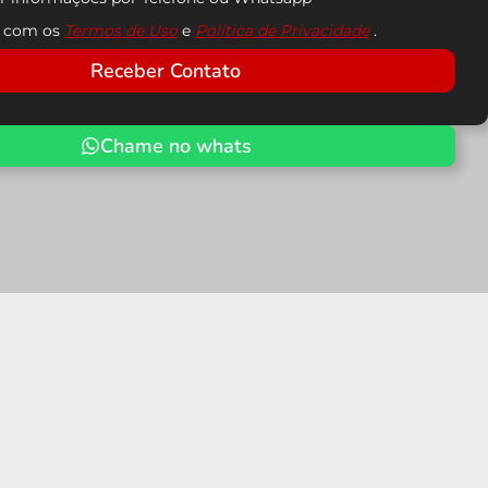
o com os
Termos de Uso
e
Política de Privacidade
.
Receber Contato
Chame no whats