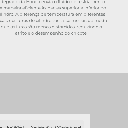
ntegrado da Honda envia o fluido de resfriamento
e maneira eficiente às partes superior e inferior do
ilindro. A diferença de temperatura em diferentes
ocais nos furos do cilindro torna-se menor, de modo
que os furos são menos distorcidos, reduzindo o
atrito e o desempenho do chicote.
o
Relação
13.2 : 1
Sistema
Injeção
Combustível:
Gasolina