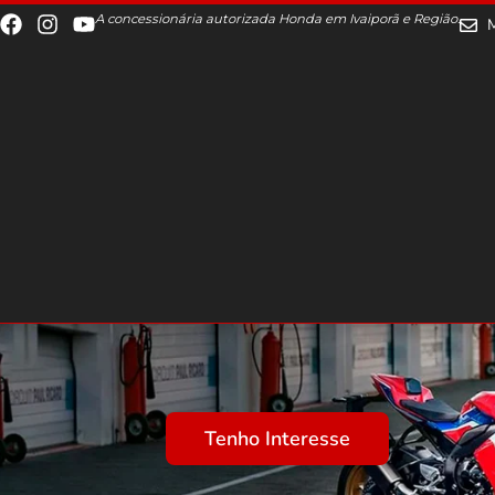
A concessionária autorizada Honda em Ivaiporã e Região.
Tenho Interesse