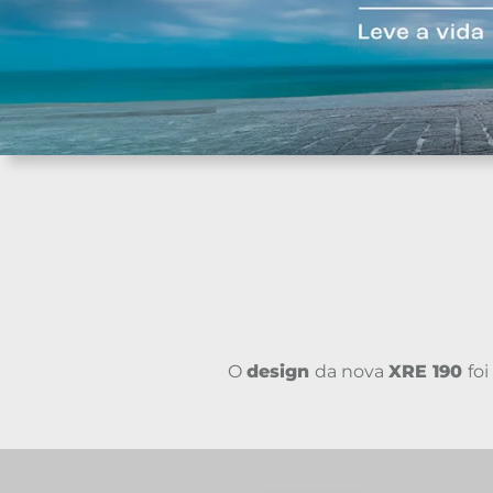
O
design
da nova
XRE 190
fo