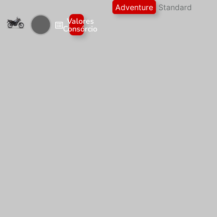
Adventure
Standard
80x de R$ 424,94
Valores
Venha e
Consórcio
60x de R$ 550,39
garanta a
48x de R$ 677,93
sua
Honda!
36x de R$ 893,14
24x de R$ 1.313,66