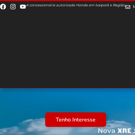
A concessionária autorizada Honda em Ivaiporã e Região.
Tenho Interesse