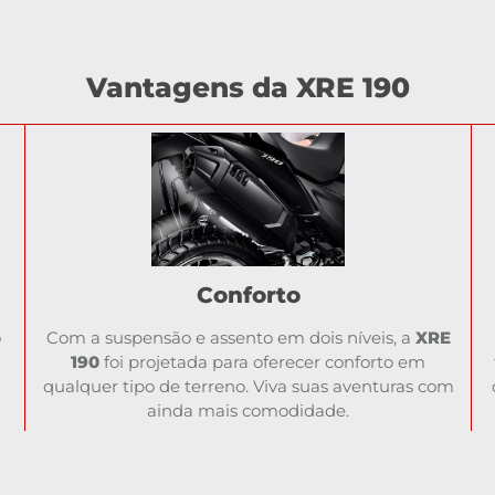
Vantagens da XRE 190
Conforto
ó
Com a suspensão e assento em dois níveis, a
XRE
190
foi projetada para oferecer conforto em
qualquer tipo de terreno. Viva suas aventuras com
ainda mais comodidade.