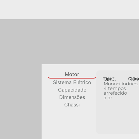
Motor
Tipo:
OHC,
Cilin
184
Sistema Elétrico
Monocilíndrico,
4 tempos,
Capacidade
arrefecido
Dimensões
a ar
Chassi