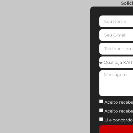
Solic
* Os valores
podem sofrer
Quer saber
alterações sem
mais?
aviso prévio e
estão sujeitos
clique
à atualização
aqui!
no site. Para
confirmar o
valor exato,
entre em
contato com
um de nossos
consultores.
Aceito recebe
Aceito receb
Li e concord