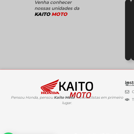
Venha conhecer
nossas unidades da
KAITO
MOTO
Inst
C
C
Pensou Honda, pensou
Kaito Moto
. Motociclistas em primeiro
T
lugar.