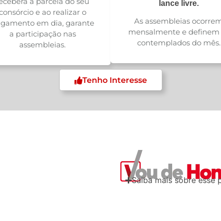
eceberá a parcela do seu
lance livre.
consórcio e ao realizar o
As assembleias ocorre
gamento em dia, garante
mensalmente e definem 
a participação nas
contemplados do mês.
assembleias.
Tenho Interesse
Saiba mais sobre esse 