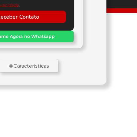
ivacidade
.
eceber Contato
ame Agora no Whatsapp
Características
Freios
Partida
A disco / 228,80 mm / 256
ica
mm