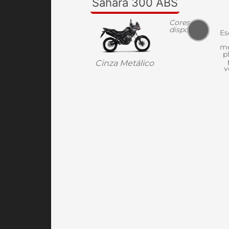
Sahara 300 ABS
Cores
disponíveis
Es
me
p
Cinza Metálico
v