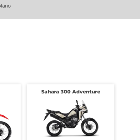
plano
Sahara 300 Adventure
C