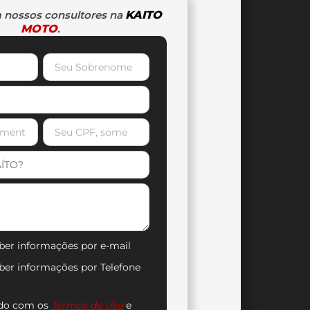
 nossos consultores na
KAITO
MOTO
.
ber informações por e-mail
ber informações por Telefone
rdo com os
Termos de Uso
e