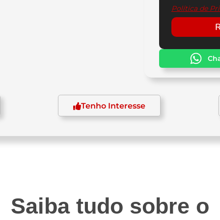
Política de Pr
R
Ch
Tenho Interesse
indrada
Transmissão
Sistema 
3,5 cc
6 velocidades
Elétr
Saiba tudo sobre o