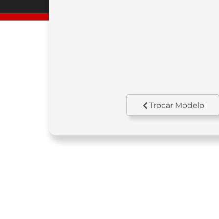
Trocar Modelo
Motor
Cil
OHC, Monociclíndrico 4
29
tempos, arrefecido a ar.