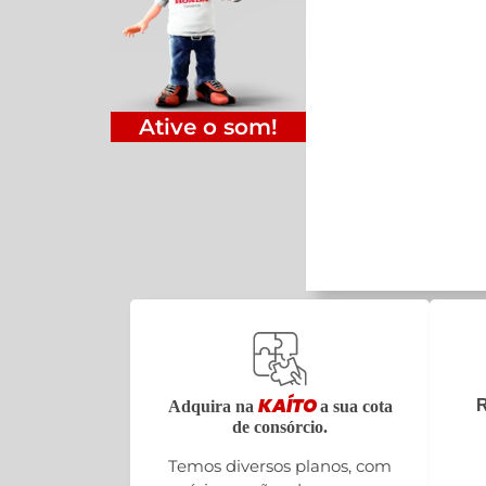
Ative o som!
KAÍTO
R
Adquira na
a sua cota
de consórcio.
Temos diversos planos, com