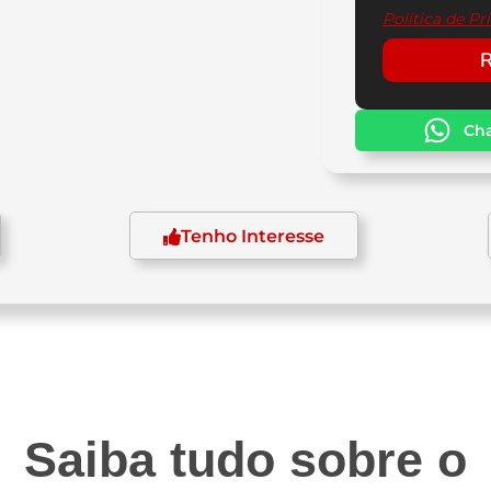
Política de Pr
R
Ch
Tenho Interesse
indrada
Transmissão
Sistema 
3,9 cc
4 velocidades
Elétr
Saiba tudo sobre o