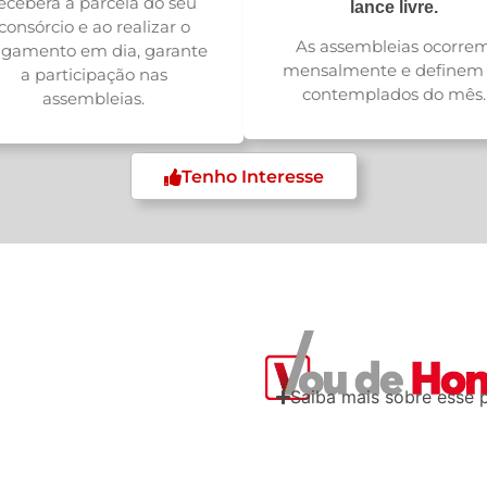
eceberá a parcela do seu
lance livre.
consórcio e ao realizar o
As assembleias ocorre
gamento em dia, garante
mensalmente e definem 
a participação nas
contemplados do mês.
assembleias.
Tenho Interesse
Saiba mais sobre esse 