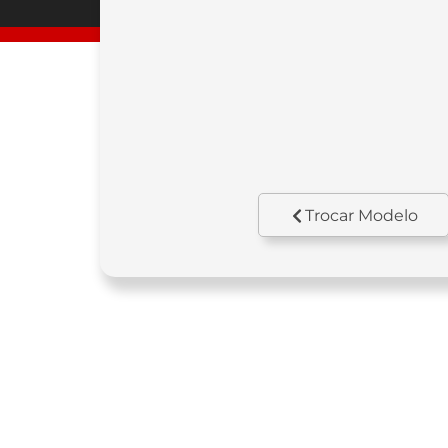
Trocar Modelo
Motor
Cil
OHC, Monocilíndrico 4
12
tempos, arrefecido a ar