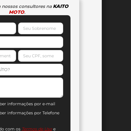
 nossos consultores na
KAITO
MOTO
.
ber informações por e-mail
ber informações por Telefone
rdo com os
Termos de Uso
e