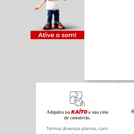
Ative o som!
KAÍTO
R
Adquira na
a sua cota
de consórcio.
Temos diversos planos, com