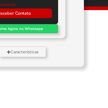
ivacidade
.
eceber Contato
ame Agora no Whatsapp
Características
Freios
Partida
Versão ES: A tambor / 130
ico
mm