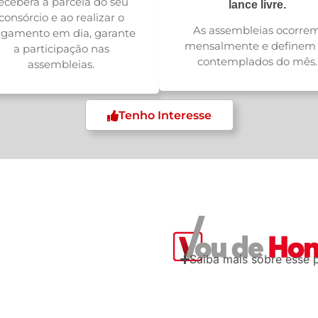
eceberá a parcela do seu
lance livre.
consórcio e ao realizar o
As assembleias ocorre
gamento em dia, garante
mensalmente e definem 
a participação nas
contemplados do mês.
assembleias.
Tenho Interesse
Saiba mais sobre esse 