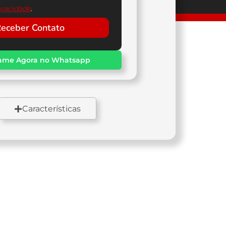
ivacidade
.
eceber Contato
ame Agora no Whatsapp
Características
Partida
Freios
ica
A disco / 276 mm