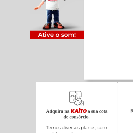
Ative o som!
KAÍTO
R
Adquira na
a sua cota
de consórcio.
Temos diversos planos, com