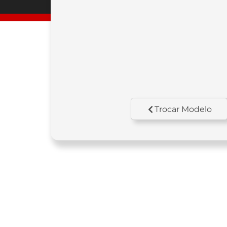
Trocar Modelo
Motor
Cil
OHC, monocilíndrico, 4
29
tempos, arrefecido a ar.