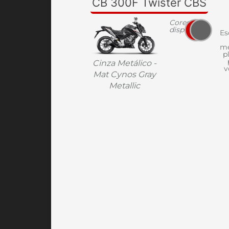
CB 300F Twister CBS
Cores
disponíveis
Es
me
p
Cinza Metálico -
v
Mat Cynos Gray
Metallic