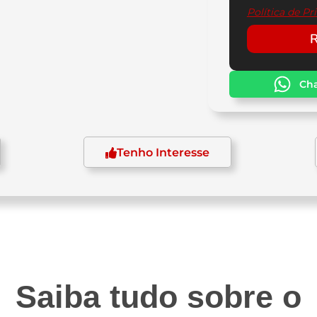
Política de Pr
R
Ch
Tenho Interesse
indrada
Transmissão
Sistema 
3,5 cc
6 velocidades
Elétr
Saiba tudo sobre o