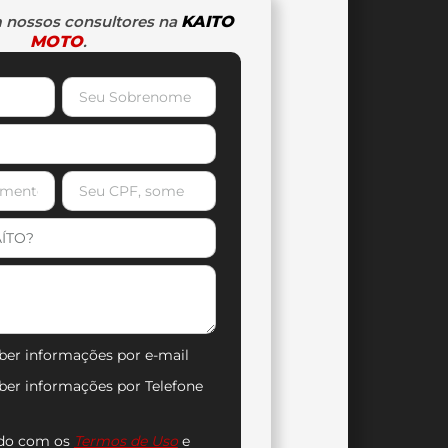
 nossos consultores na
KAITO
MOTO
.
ber informações por e-mail
ber informações por Telefone
rdo com os
Termos de Uso
e