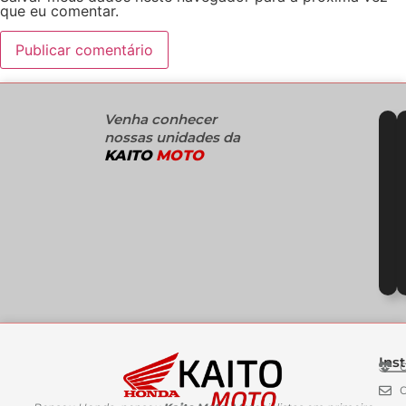
que eu comentar.
Venha conhecer
nossas unidades da
KAITO
MOTO
Inst
C
C